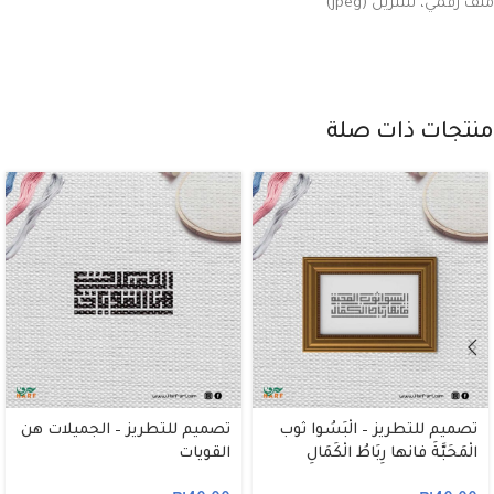
ملف رقمي، للتنزيل (jpeg)
منتجات ذات صلة
تصميم للتطريز – الْبَسُوا ثوب
تصميم للتطريز – الجميلات هن
الْمَحَبَّةَ فانها رِبَاطُ الْكَمَالِ
القويات